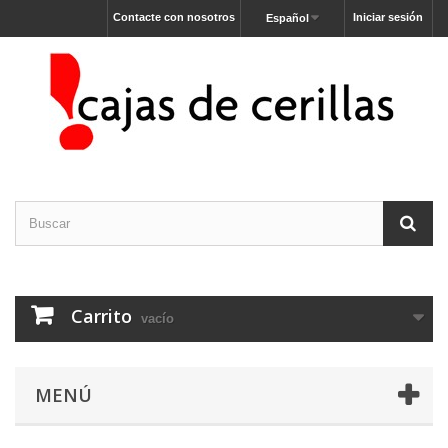
Contacte con nosotros
Iniciar sesión
Español
Carrito
vacío
MENÚ