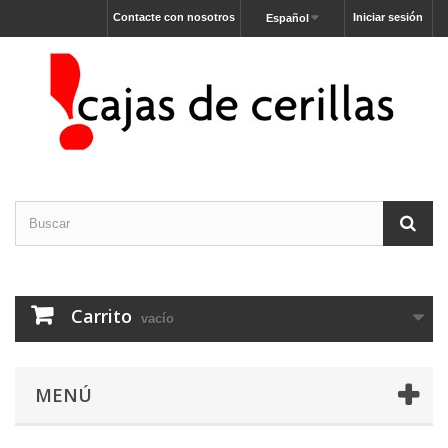
Contacte con nosotros
Iniciar sesión
Español
Carrito
vacío
MENÚ