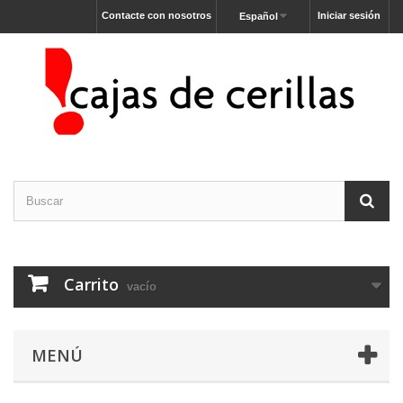
Contacte con nosotros
Iniciar sesión
Español
Carrito
vacío
MENÚ