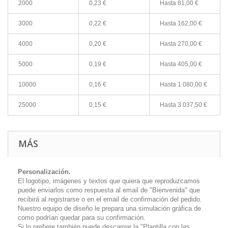
2000
0,23 €
Hasta
81,00 €
3000
0,22 €
Hasta
162,00 €
4000
0,20 €
Hasta
270,00 €
5000
0,19 €
Hasta
405,00 €
10000
0,16 €
Hasta
1 080,00 €
25000
0,15 €
Hasta
3 037,50 €
MÁS
Personalización.
El logotipo, imágenes y textos que quiera que reproduzcamos
puede enviarlos como respuesta al email de "Bienvenida" que
recibirá al registrarse o en el email de confirmación del pedido.
Nuestro equipo de diseño le prepara una simulación gráfica de
como podrían quedar para su confirmación.
Si lo prefiere también puede descargar la "Plantilla con las