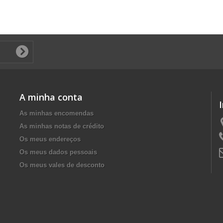
A minha conta
As minhas encomendas
As minhas notas de crédito
Os meus endereços
Os meus dados pessoais
Os meus vales de desconto