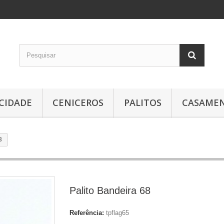
ICIDADE
CENICEROS
PALITOS
CASAME
8
Palito Bandeira 68
Referência:
tpflag65