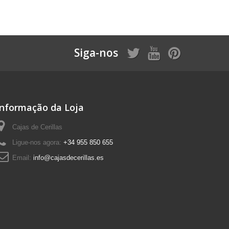
Siga-nos
Informação da Loja
Cajas de Cerillas
Ligue-nos agora:
+34 955 850 655
Email:
info@cajasdecerillas.es