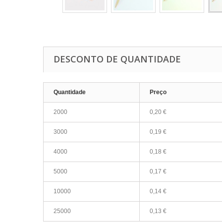
DESCONTO DE QUANTIDADE
Quantidade
Preço
2000
0,20 €
3000
0,19 €
4000
0,18 €
5000
0,17 €
10000
0,14 €
25000
0,13 €