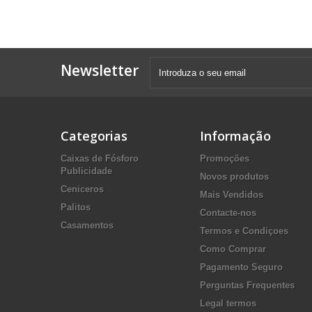
Newsletter
Categorias
Informação
Caixas de Fósforo
Promoções
Publicidade
Novos produtos
Ceniceros
Mais Vendidos
Palitos
Contacte-nos
Casamentos
Termos e Condiçoes
Como Comprar
Pagamento Seguro
Perguntas Frequentes
Legal termos